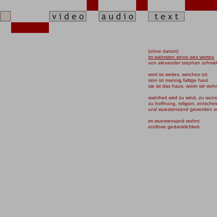
(ohne datum)
im wahrsten sinne des wortes
von alexander stephan schmid
wort ist weites, weiches ort.
sinn ist mannig faltige haut
sie ist das haus, worin wir woh
wahrheit wird zu wind, zu wun
zu hoffnung, religion, entsche
und wuestensand geworden se
im wuestensand wohnt
endlose gedanklichkeit.