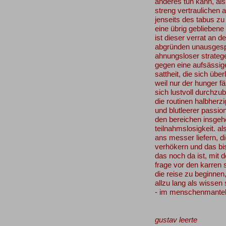
anderes tun kann, als
streng vertraulichen a
jenseits des tabus zu
eine übrig gebliebene
ist dieser verrat an 
abgründen unausges
ahnungsloser strateg
gegen eine aufsässig
sattheit, die sich über
weil nur der hunger fäh
sich lustvoll durchzu
die routinen halbherz
und blutleerer passion
den bereichen insgehe
teilnahmslosigkeit. al
ans messer liefern, d
verhökern und das bi
das noch da ist, mit d
frage vor den karren
die reise zu beginne
allzu lang als wissen 
- im menschenmantel
gustav leerte