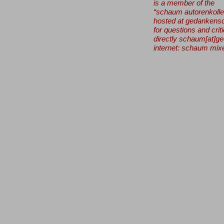
is a member of the
“schaum autorenkolle
hosted at gedankens
for questions and cri
directly schaum[at]g
internet:
schaum mix