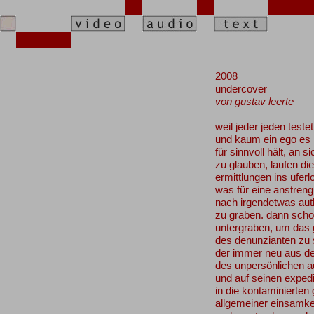
2008
undercover
von gustav leerte
weil jeder jeden testet
und kaum ein ego es
für sinnvoll hält, an si
zu glauben, laufen die
ermittlungen ins uferl
was für eine anstren
nach irgendetwas au
zu graben. dann schon
untergraben, um das 
des denunzianten zu
der immer neu aus d
des unpersönlichen au
und auf seinen expedi
in die kontaminierte
allgemeiner einsamke